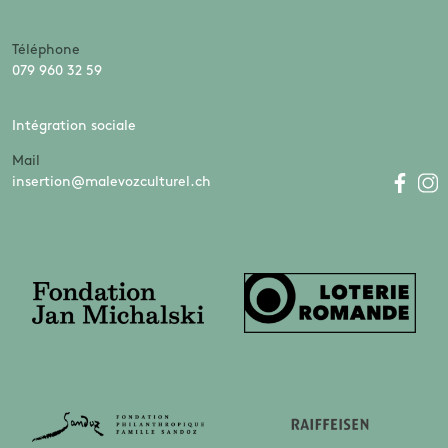
Téléphone
079 960 32 59
Intégration sociale
Mail
insertion@malevozculturel.ch