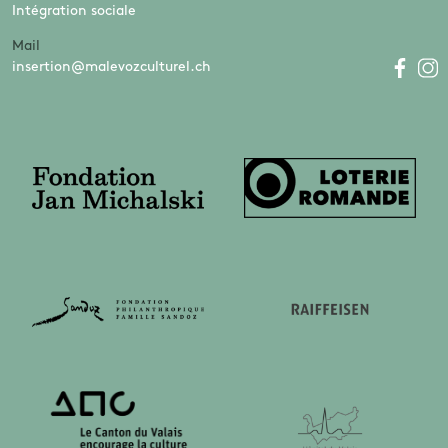
Intégration sociale
Mail
insertion@malevozculturel.ch