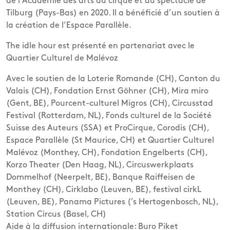
de l’Académie des arts du cirque et du spectacle de
Tilburg (Pays-Bas) en 2020. Il a bénéficié d’un soutien à
la création de l’Espace Parallèle.
The idle hour est présenté en partenariat avec le
Quartier Culturel de Malévoz
Avec le soutien de la Loterie Romande (CH), Canton du
Valais (CH), Fondation Ernst Göhner (CH), Mira miro
(Gent, BE), Pourcent-culturel Migros (CH), Circusstad
Festival (Rotterdam, NL), Fonds culturel de la Société
Suisse des Auteurs (SSA) et ProCirque, Corodis (CH),
Espace Parallèle (St Maurice, CH) et Quartier Culturel
Malévoz (Monthey, CH), Fondation Engelberts (CH),
Korzo Theater (Den Haag, NL), Circuswerkplaats
Dommelhof (Neerpelt, BE), Banque Raiffeisen de
Monthey (CH), Cirklabo (Leuven, BE), festival cirkL
(Leuven, BE), Panama Pictures (’s Hertogenbosch, NL),
Station Circus (Basel, CH)
Aide à la diffusion internationale: Buro Piket