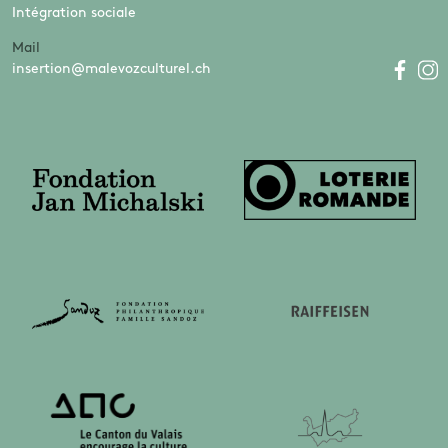
Intégration sociale
Mail
insertion@malevozculturel.ch