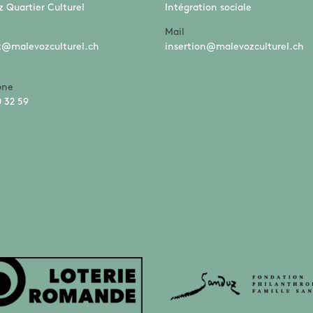
 Quartier Culturel
Intégration sociale
Mail
t@malevozculturel.ch
insertion@malevozculturel.ch
one
 32 59