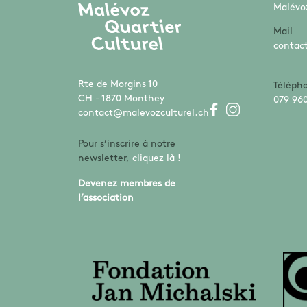
Malévoz
Mail
contac
Rte de Morgins 10
Téléph
CH - 1870 Monthey
079 960
contact@malevozculturel.ch
Pour s’inscrire à notre
newsletter,
cliquez là !
Devenez membres de
l’association