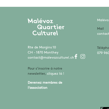
Malévoz
Mail
contac
Rte de Morgins 10
Téléph
CH - 1870 Monthey
079 960
contact@malevozculturel.ch
Pour s’inscrire à notre
newsletter,
cliquez là !
Devenez membres de
l’association