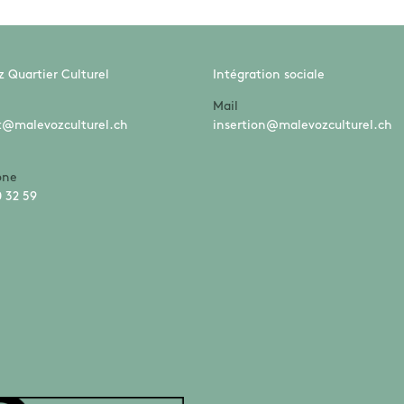
 Quartier Culturel
Intégration sociale
Mail
t@malevozculturel.ch
insertion@malevozculturel.ch
one
 32 59