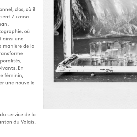
nnel, clos, où il
tient Zuzana
man.
tographie, où
t ainsi une
a manière de la
transforme
poralités,
ivants. En
e féminin,
ser une nouvelle
du service de la
anton du Valais.