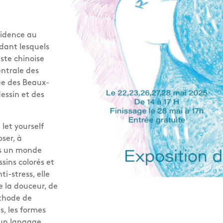
sidence au
dant lesquels
tiste chinoise
entrale des
ée des Beaux-
dessin et des
 let yourself
oser, à
ns un monde
ssins colorés et
ti-stress, elle
e la douceur, de
éthode de
, les formes
 un langage