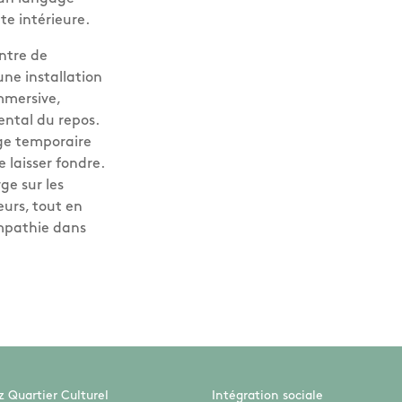
ute intérieure.
entre de
une installation
mmersive,
ntal du repos.
ge temporaire
 laisser fondre.
ge sur les
eurs, tout en
empathie dans
 Quartier Culturel
Intégration sociale