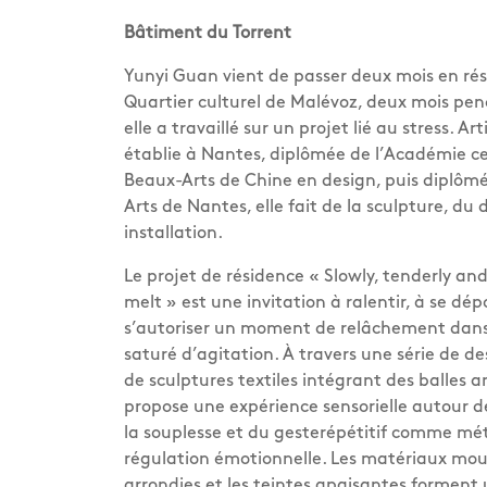
Bâtiment du Torrent
Yunyi Guan vient de passer deux mois en ré
Quartier culturel de Malévoz, deux mois pen
elle a travaillé sur un projet lié au stress. Ar
établie à Nantes, diplômée de l’Académie c
Beaux-Arts de Chine en design, puis diplôm
Arts de Nantes, elle fait de la sculpture, du 
installation.
Le projet de résidence « Slowly, tenderly and
melt » est une invitation à ralentir, à se dép
s’autoriser un moment de relâchement da
saturé d’agitation. À travers une série de de
de sculptures textiles intégrant des balles an
propose une expérience sensorielle autour d
la souplesse et du gesterépétitif comme m
régulation émotionnelle. Les matériaux mous
arrondies et les teintes apaisantes forment