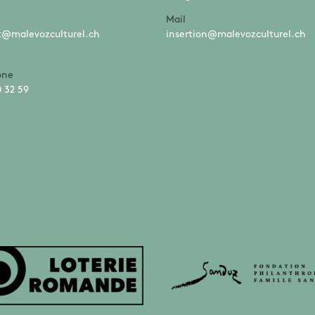
Mail
t@malevozculturel.ch
insertion@malevozculturel.ch
one
 32 59