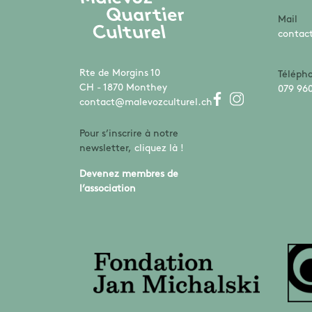
Mail
contac
Rte de Morgins 10
Téléph
CH - 1870 Monthey
079 960
contact@malevozculturel.ch
Pour s’inscrire à notre
newsletter,
cliquez là !
Devenez membres de
l’association