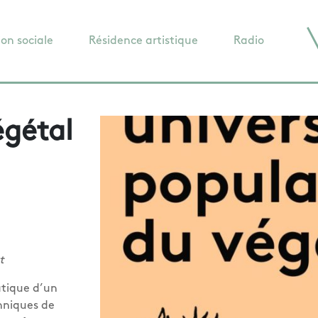
ion sociale
Résidence artistique
Radio
égétal
t
tique d’un
hniques de