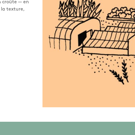
en croûte — en
a texture,