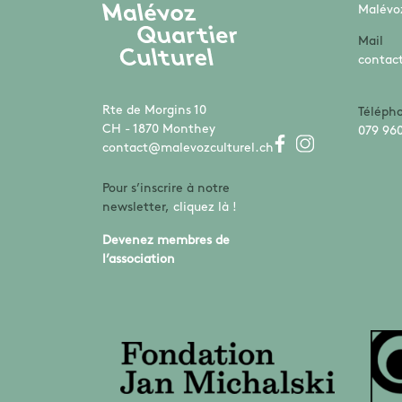
Malévoz
Mail
contac
Rte de Morgins 10
Téléph
CH - 1870 Monthey
079 960
contact@malevozculturel.ch
Pour s’inscrire à notre
newsletter,
cliquez là !
Devenez membres de
l’association