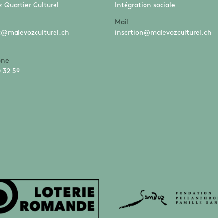
 Quartier Culturel
Intégration sociale
Mail
t@malevozculturel.ch
insertion@malevozculturel.ch
one
 32 59