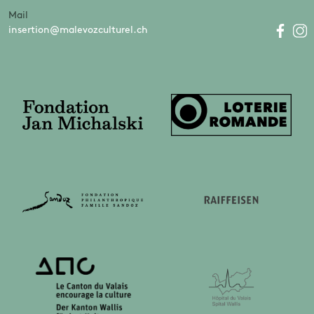
Mail
insertion@malevozculturel.ch