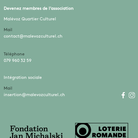
Devenez membres de l’association
Malévoz Quartier Culturel
Mail
contact@malevozculturel.ch
Téléphone
079 960 32 59
Intégration sociale
Mail
insertion@malevozculturel.ch