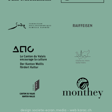
design
societe-ecran.media
- web
karac.ch